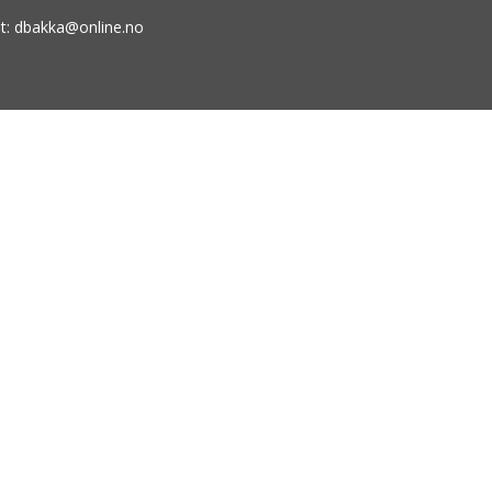
t:
dbakka@online.no