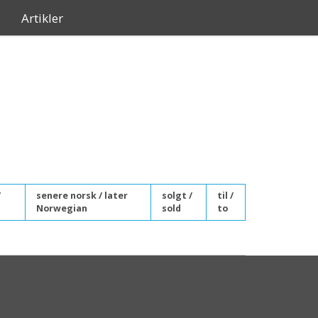
Artikler
/
senere norsk / later
solgt /
til /
I
Norwegian
sold
to