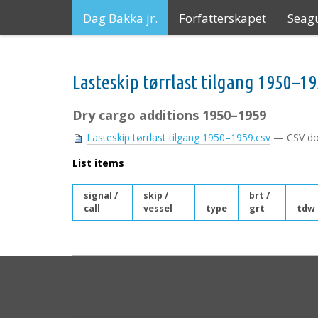
N
Dag Bakka jr.
Forfatterskapet
Seagu
a
v
i
g
Lasteskip tørrlast tilgang 1950–1
a
t
i
Dry cargo additions 1950–1959
o
Lasteskip tørrlast tilgang 1950–1959.csv
— CSV do
n
List items
signal /
skip /
brt /
call
vessel
type
grt
tdw