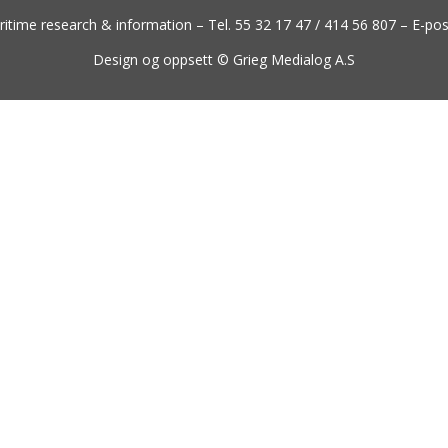
time research & information – Tel. 55 32 17 47 / 414 56 807 – E-pos
Design og oppsett ©
Grieg Medialog A.S