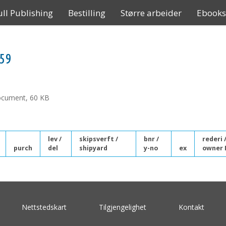
ll Publishing
Bestilling
Større arbeider
Ebooks
959
cument, 60 KB
lev /
skipsverft /
bnr /
rederi 
purch
del
shipyard
y-no
ex
owner 
Nettstedskart
Tilgjengelighet
Kontakt