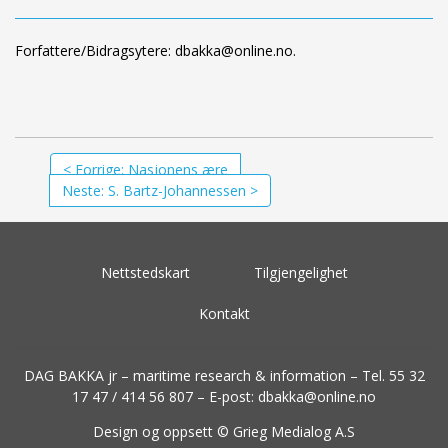
Forfattere/Bidragsytere:
dbakka@online.no.
Forrige: Nasjonens ære
Neste: S. Bartz-Johannessen
Nettstedskart
Tilgjengelighet
Kontakt
DAG BAKKA jr – maritime research & information – Tel. 55 32
17 47 / 414 56 807 – E-post:
dbakka@online.no
Design og oppsett ©
Grieg Medialog A.S