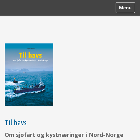
N
Toggle n
a
v
i
g
a
t
i
o
n
Til havs
Om sjøfart og kystnæringer i Nord-Norge